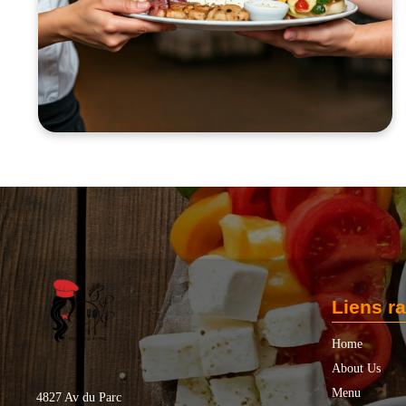
Liens r
Home
About Us
Menu
4827 Av du Parc