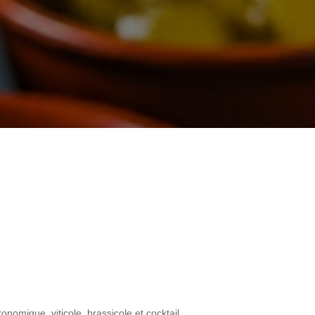
onomique, viticole, brassicole et cocktail